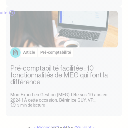
suite
Article
Pré-comptabilité
Pré-comptabilité facilitée : 10
fonctionnalités de MEG qui font la
différence
Mon Expert en Gestion (MEG) fête ses 10 ans en
2024 ! À cette occasion, Bérénice GUY, VP…
3
min de lecture
Page
Page
Page
Page
Page
« Précédent
1
…
3
4
5
…
7
Suivant »