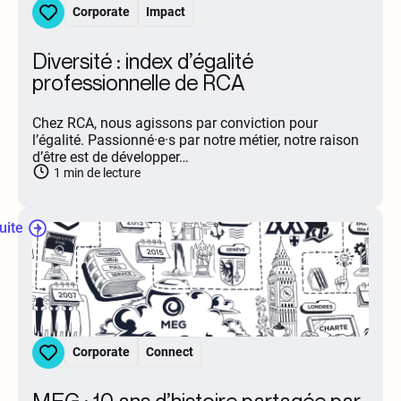
Corporate
Impact
Diversité : index d’égalité
professionnelle de RCA
Chez RCA, nous agissons par conviction pour
l’égalité. Passionné·e·s par notre métier, notre raison
d’être est de développer…
1
min de lecture
suite
Corporate
Connect
MEG : 10 ans d’histoire partagée par