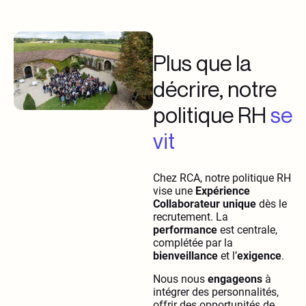
Plus que la
décrire, notre
politique RH
se
vit
Chez RCA, notre politique RH
vise une
Expérience
Collaborateur unique
dès le
recrutement. La
performance
est centrale,
complétée par la
bienveillance
et l’
exigence
.
Nous nous
engageons
à
intégrer des personnalités,
offrir des opportunités de