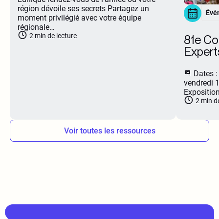
région dévoile ses secrets Partagez un
Évé
moment privilégié avec votre équipe
régionale…
2
min de lecture
81e Co
Expert
📆 Dates 
vendredi 
Expositio
2
min de
Voir toutes les ressources