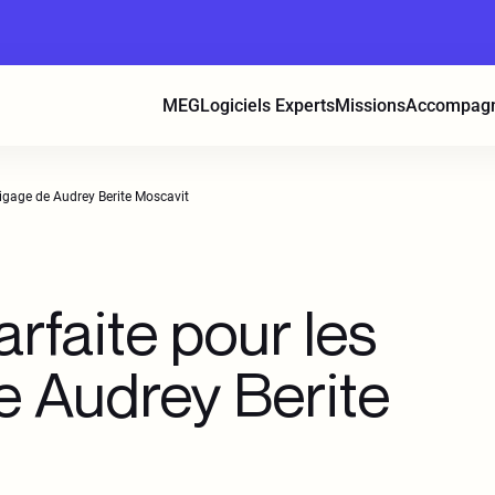
MEG
Logiciels Experts
Missions
Accompag
oigage de Audrey Berite Moscavit
arfaite pour les
e Audrey Berite