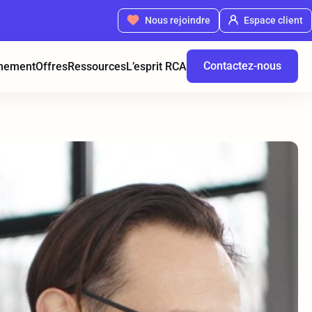
Nous rejoindre
Espace client
Contactez-nous
nement
Offres
Ressources
L’esprit RCA