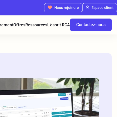
Nous rejoindre
Espace client
Contactez-nous
nement
Offres
Ressources
L’esprit RCA