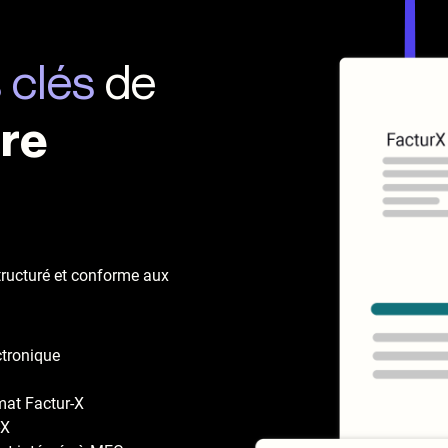
 clés
de
ure
structuré et conforme aux
ctronique
mat Factur-X
-X