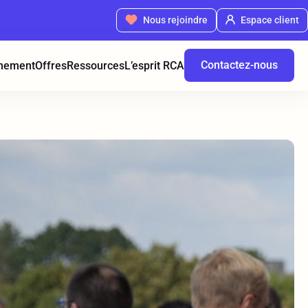
Nous rejoindre
Espace client
Contactez-nous
nement
Offres
Ressources
L’esprit RCA