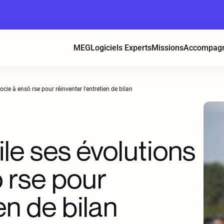
MEG
Logiciels Experts
Missions
Accompag
cie à ensō rse pour réinventer l’entretien de bilan
le ses évolutions
ō rse pour
en de bilan